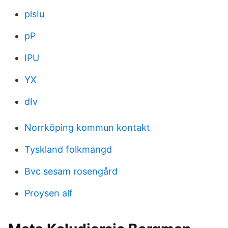
plsIu
pP
IPU
YX
dIv
Norrköping kommun kontakt
Tyskland folkmangd
Bvc sesam rosengård
Proysen alf