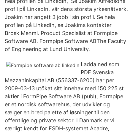
hela profilen på LinkedIn, Se Joakim Alfredsons
profil på LinkedIn, världens största yrkesnätverk.
Joakim har angett 3 jobb i sin profil. Se hela
profilen på LinkedIn, se Joakims kontakter
Brosk Menmi. Product Specialist at Formpipe
Software AB. Formpipe Software ABThe Faculty
of Engineering at Lund University.
Ladda ned som
PDF Svenska
Mezzaninkapital AB (556337-6200) har per
2009-03-13 utökat sitt innehav med 150.225 st
aktier i FormPipe Software AB (publ), Formpipe
er et nordisk softwarehus, der udvikler og
sælger en bred palette af løsninger til den
offentlige og private sektor. I Danmark er vi
særligt kendt for ESDH-systemet Acadre,